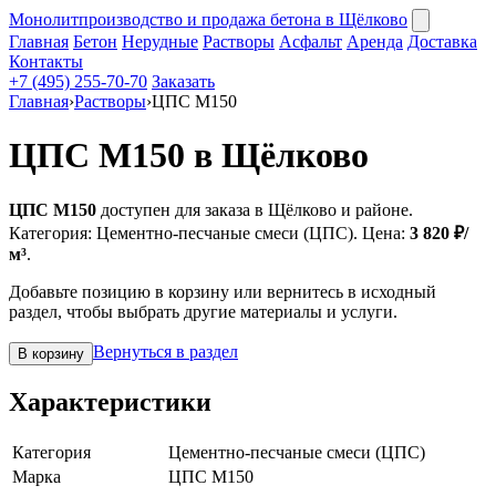
Монолит
производство и продажа бетона в Щёлково
Главная
Бетон
Нерудные
Растворы
Асфальт
Аренда
Доставка
Контакты
+7 (495) 255-70-70
Заказать
Главная
›
Растворы
›
ЦПС М150
ЦПС М150 в Щёлково
ЦПС М150
доступен для заказа в Щёлково и районе.
Категория: Цементно-песчаные смеси (ЦПС). Цена:
3 820 ₽/
м³
.
Добавьте позицию в корзину или вернитесь в исходный
раздел, чтобы выбрать другие материалы и услуги.
Вернуться в раздел
В корзину
Характеристики
Категория
Цементно-песчаные смеси (ЦПС)
Марка
ЦПС М150