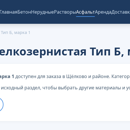
Главная
Бетон
Нерудные
Растворы
Асфальт
Аренда
Доставк
Тип Б, марка 1
елкозернистая Тип Б,
арка 1
доступен для заказа в Щёлково и районе. Категор
 исходный раздел, чтобы выбрать другие материалы и ус