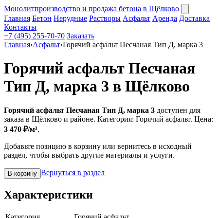
Монолит
производство и продажа бетона в Щёлково
Главная
Бетон
Нерудные
Растворы
Асфальт
Аренда
Доставка
Контакты
+7 (495) 255-70-70
Заказать
Главная
›
Асфальт
›
Горячий асфальт Песчаная Тип Д, марка 3
Горячий асфальт Песчаная
Тип Д, марка 3 в Щёлково
Горячий асфальт Песчаная Тип Д, марка 3
доступен для
заказа в Щёлково и районе. Категория: Горячий асфальт. Цена:
3 470 ₽/м³
.
Добавьте позицию в корзину или вернитесь в исходный
раздел, чтобы выбрать другие материалы и услуги.
Вернуться в раздел
В корзину
Характеристики
Категория
Горячий асфальт